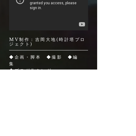
MV制作：吉岡大地(時計塔プロ
ジェクト)
◆企画・脚本 ◆撮影 ◆編
集
◆プログラミング
◆モデリング(キャラクター)
◆モーション制作
◆ニコニコ動画版はこちら
https://www.nicovideo.jp/
watch/sm42137122
Download
￥０～