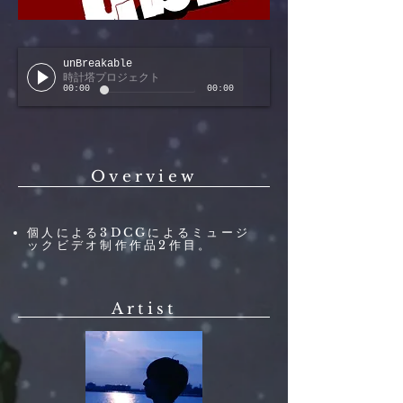
unBreakable
時計塔プロジェクト
00:00
00:00
Overview
個人による3DCGによるミュージ
ックビデオ制作作品2作目。
Artist