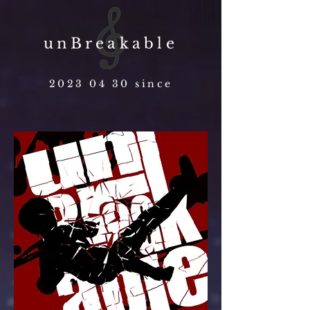
unBreakable
2023 04 30
since