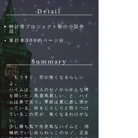
Detail
時計塔プロジェクト初の小説作
品。
単行本300約ページ分。
Summary
「もうすぐ、空が無くなるらしい
よ」
ハイムは、友人のセノからそんな噂
を聞いた。馬鹿馬鹿しい。と、ハイ
ムは鼻で笑う。季節は夏に差し掛か
っている。
街をじりじりと照りつけ
ているこの空が、無くなるわけがな
い。
少し勝ち気で生意気なハイムと、消
極的でいじめられっこのセノ。正反