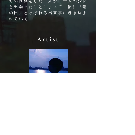
対の性格をした二人が、一人の少女
と出会ったことによって、後に『鐘
の日』と呼ばれる出来事に巻き込ま
れていく…。
Artist
吉岡大地(時計塔プロジェクト)
◆執筆 ◆校正
Download